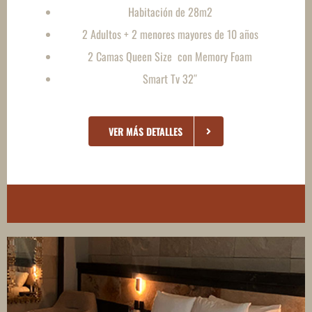
Habitación de 28m2
2 Adultos + 2 menores mayores de 10 años
2 Camas Queen Size con Memory Foam
Smart Tv 32″
VER MÁS DETALLES