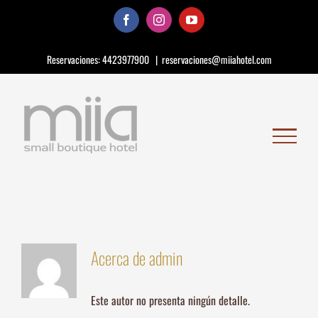
Saltar
Facebook
Instagram
YouTube
al
contenido
Reservaciones:
4423977900
|
reservaciones@miiahotel.com
Acerca de
admin
Este autor no presenta ningún detalle.