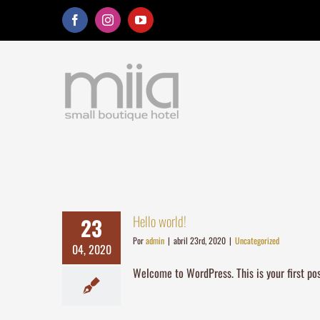
Saltar
Facebook
Instagram
YouTube
al
contenido
Hello world!
23
Por
admin
|
abril 23rd, 2020
|
Uncategorized
04, 2020
Welcome to WordPress. This is your first post.