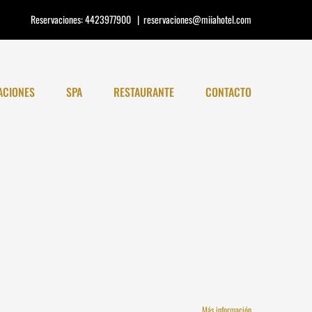
Reservaciones:
4423977900
|
reservaciones@miiahotel.com
ACIONES
SPA
RESTAURANTE
CONTACTO
Más información