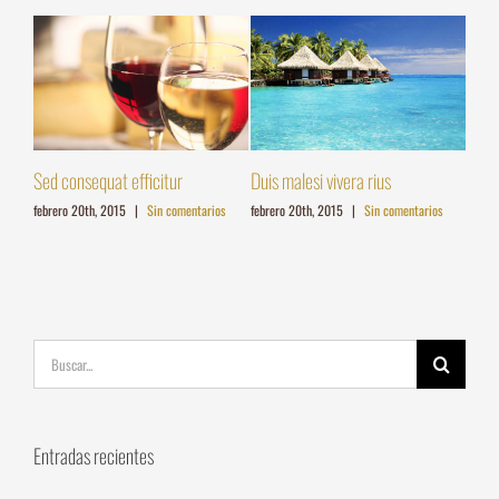
Sed consequat efficitur
Duis malesi vivera rius
Sed ut
febrero 20th, 2015
|
Sin comentarios
febrero 20th, 2015
|
Sin comentarios
mayo 21
Buscar:
Entradas recientes